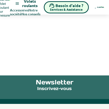
Volets
olet
Besoin d'aide ?
roulants
oulant
Services & Assistance
Accessoires
Notre
ur
société
Nos conseils
mesure
Newsletter
Inscrivez-vous