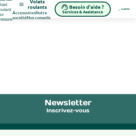
Volets
olet
Besoin d'aide ?
roulants
oulant
Services & Assistance
Accessoires
Notre
ur
société
Nos conseils
mesure
Newsletter
Inscrivez-vous