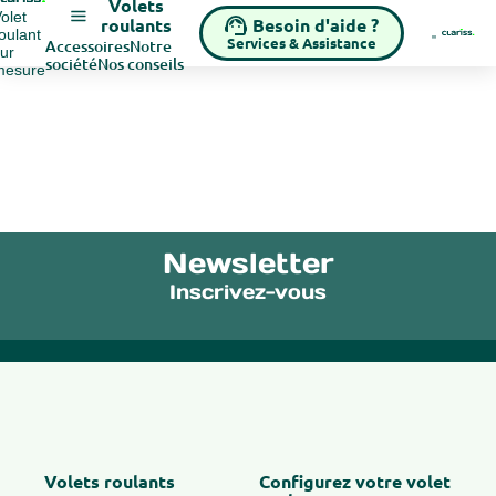
Volets
olet
Besoin d'aide ?
roulants
oulant
Services & Assistance
Accessoires
Notre
ur
société
Nos conseils
mesure
Newsletter
Inscrivez-vous
Volets roulants
Configurez votre volet